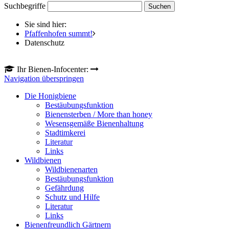
Suchbegriffe
Sie sind hier:
Pfaffenhofen summt!
Datenschutz
Ihr Bienen-Infocenter:
Navigation überspringen
Die Honigbiene
Bestäubungsfunktion
Bienensterben / More than honey
Wesensgemäße Bienenhaltung
Stadtimkerei
Literatur
Links
Wildbienen
Wildbienenarten
Bestäubungsfunktion
Gefährdung
Schutz und Hilfe
Literatur
Links
Bienenfreundlich Gärtnern